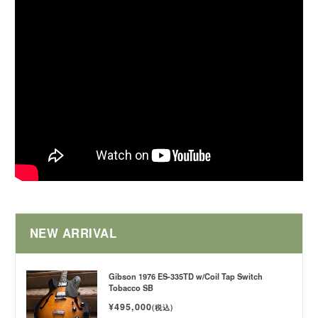
NEW ARRIVAL
Gibson 1976 ES-335TD w/Coil Tap Switch
Tobacco SB
¥495,000
(税込)