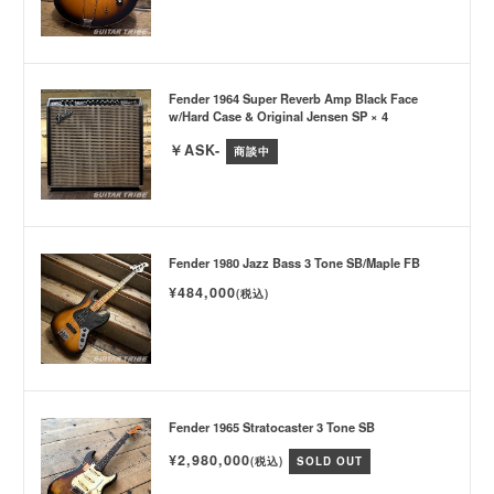
Fender 1964 Super Reverb Amp Black Face
w/Hard Case & Original Jensen SP × 4
￥ASK-
商談中
Fender 1980 Jazz Bass 3 Tone SB/Maple FB
¥484,000
(税込)
Fender 1965 Stratocaster 3 Tone SB
¥2,980,000
(税込)
SOLD OUT