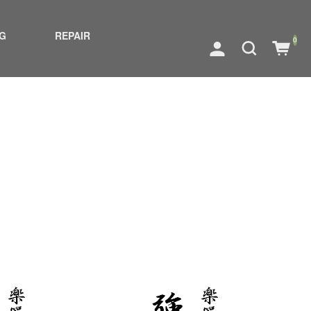
G
REPAIR
0