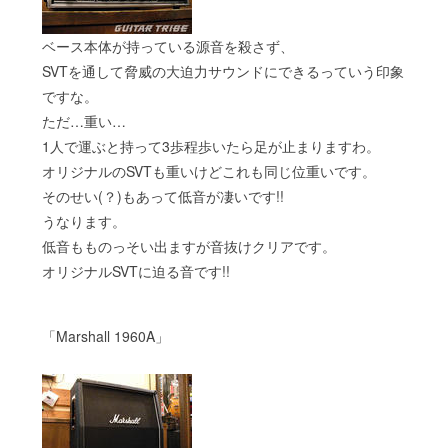
ベース本体が持っている源音を殺さず、
SVTを通して脅威の大迫力サウンドにできるっていう印象
ですな。
ただ…重い…
1人で運ぶと持って3歩程歩いたら足が止まりますわ。
オリジナルのSVTも重いけどこれも同じ位重いです。
そのせい(？)もあって低音が凄いです!!
うなります。
低音もものっそい出ますが音抜けクリアです。
オリジナルSVTに迫る音です!!
「Marshall 1960A」