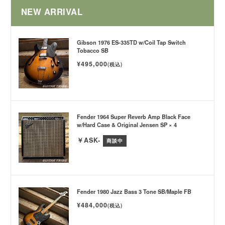
NEW ARRIVAL
Gibson 1976 ES-335TD w/Coil Tap Switch
Tobacco SB
¥495,000
(税込)
Fender 1964 Super Reverb Amp Black Face
w/Hard Case & Original Jensen SP × 4
￥ASK-
商談中
Fender 1980 Jazz Bass 3 Tone SB/Maple FB
¥484,000
(税込)