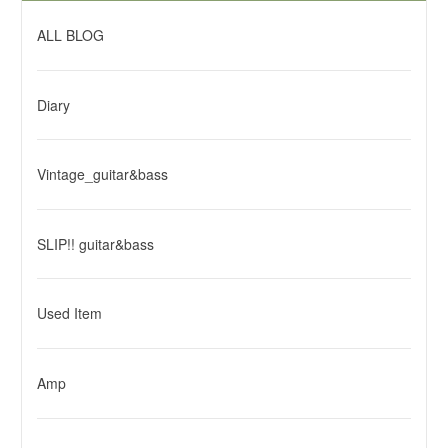
ALL BLOG
Diary
Vintage_guitar&bass
SLIP!! guitar&bass
Used Item
Amp