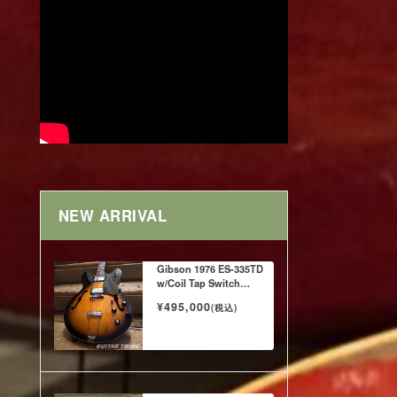
NEW ARRIVAL
Gibson 1976 ES-335TD
w/Coil Tap Switch
Tobacco SB
¥495,000
(税込)