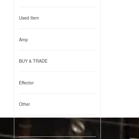
Used Item
Amp
BUY & TRADE
Effector
Other
Repair