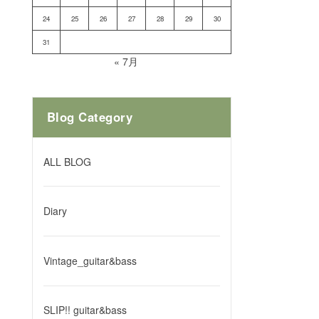
24
25
26
27
28
29
30
31
« 7月
Blog Category
ALL BLOG
Diary
Vintage_guitar&bass
SLIP!! guitar&bass