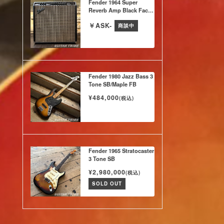
Fender 1964 Super
Reverb Amp Black Face
w/Hard Case & Original
￥ASK-
Jensen SP × 4
商談中
Fender 1980 Jazz Bass 3
Tone SB/Maple FB
¥484,000
(税込)
Fender 1965 Stratocaster
3 Tone SB
¥2,980,000
(税込)
SOLD OUT