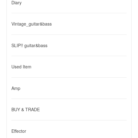
Diary
Vintage_guitar&bass
SLIP!! guitar&bass
Used Item
Amp
BUY & TRADE
Effector