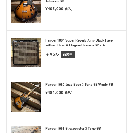
Tobacco SB
¥495,000
(税込)
Fender 1964 Super Reverb Amp Black Face
w/Hard Case & Original Jensen SP × 4
￥ASK-
商談中
Fender 1980 Jazz Bass 3 Tone SB/Maple FB
¥484,000
(税込)
Fender 1965 Stratocaster 3 Tone SB