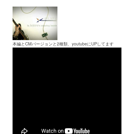
本編とCMバージョンと2種類、youtubeにUPしてます