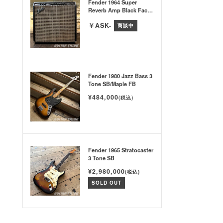
Fender 1964 Super
Reverb Amp Black Face
w/Hard Case & Original
￥ASK-
Jensen SP × 4
商談中
Fender 1980 Jazz Bass 3
Tone SB/Maple FB
¥484,000
(税込)
Fender 1965 Stratocaster
3 Tone SB
¥2,980,000
(税込)
SOLD OUT