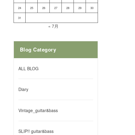
24
25
26
27
28
29
30
31
« 7月
Blog Category
ALL BLOG
Diary
Vintage_guitar&bass
SLIP!! guitar&bass