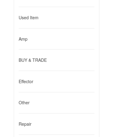
Used Item
Amp
BUY & TRADE
Effector
Other
Repair