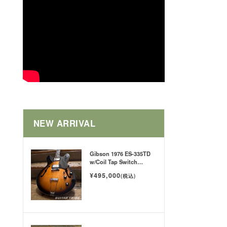
NEW ARRIVAL
Gibson 1976 ES-335TD
w/Coil Tap Switch
Tobacco SB
¥495,000
(税込)