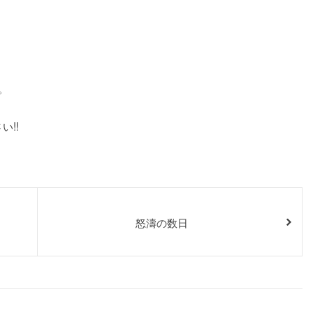
。
。
い!!
怒濤の数日