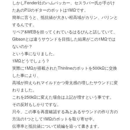
しかしFender社のハムバッカー、セスラバー氏が手がけ
たあのP.Uのギターのポットは1MΩです。
簡単に言うと、抵抗値が大きい程高域がカリン、パリンと
するんです。
リペア&WEBを担ってくれているはるぴんと話していて、
Gibsonとは違うサウンドを目指した結果がこの1MΩでは
ないのか？
という事になりました。
1MΩどうでしょう？
実際に1MΩが搭載されたThinlineのポットを500kΩに交換
した事により、
高域が抑えられマイルドかつ骨太感の増したサウンドに変
わりました。
これを250kΩに変えた場合は上記が増すという事です。
その反対もしかりですな。
只今、この事を再度確認する為とあるサウンドの作り方の
方法の1つとして1MΩのポットを取り寄せ中。
伝導率と抵抗値について続編を追って書きます。