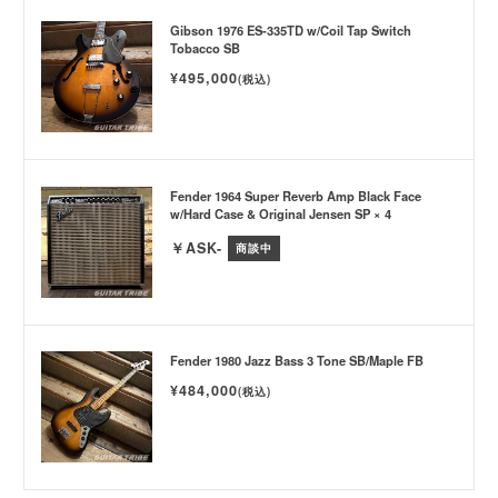
Gibson 1976 ES-335TD w/Coil Tap Switch
Tobacco SB
¥495,000
(税込)
Fender 1964 Super Reverb Amp Black Face
w/Hard Case & Original Jensen SP × 4
￥ASK-
商談中
Fender 1980 Jazz Bass 3 Tone SB/Maple FB
¥484,000
(税込)