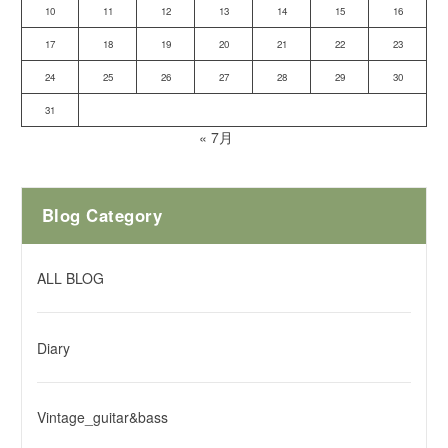
10
11
12
13
14
15
16
17
18
19
20
21
22
23
24
25
26
27
28
29
30
31
« 7月
Blog Category
ALL BLOG
Diary
Vintage_guitar&bass