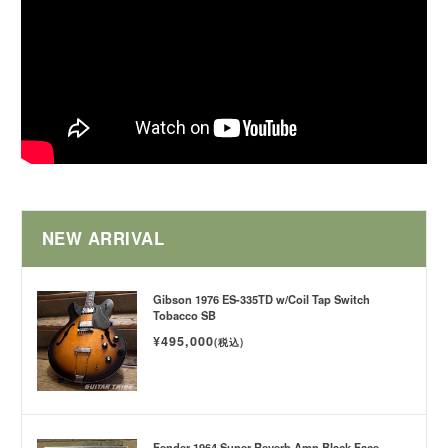
NEW ARRIVAL
Gibson 1976 ES-335TD w/Coil Tap Switch
Tobacco SB
¥495,000
(税込)
Fender 1964 Super Reverb Amp Black Face