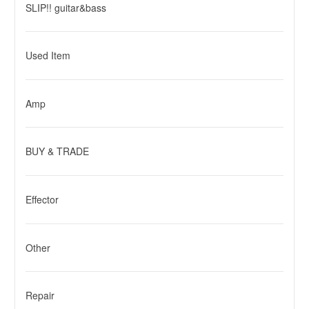
SLIP!! guitar&bass
Used Item
Amp
BUY & TRADE
Effector
Other
Repair