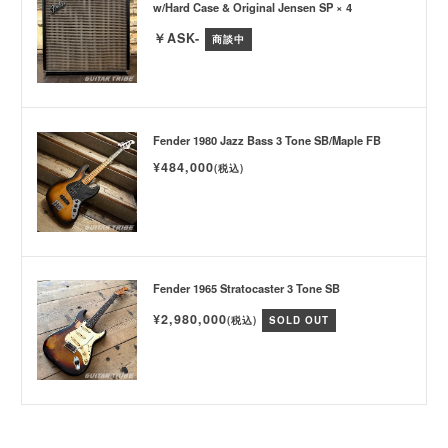
w/Hard Case & Original Jensen SP × 4
￥ASK-
商談中
Fender 1980 Jazz Bass 3 Tone SB/Maple FB
¥484,000
(税込)
Fender 1965 Stratocaster 3 Tone SB
¥2,980,000
(税込)
SOLD OUT