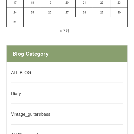
17
18
19
20
21
22
23
24
25
26
27
28
29
30
31
« 7月
Blog Category
ALL BLOG
Diary
Vintage_guitar&bass