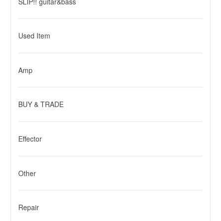
SLIP!! guitar&bass
Used Item
Amp
BUY & TRADE
Effector
Other
Repair