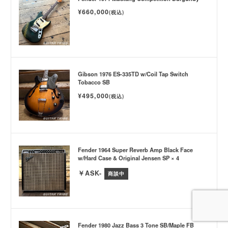
¥660,000
(税込)
Gibson 1976 ES-335TD w/Coil Tap Switch
Tobacco SB
¥495,000
(税込)
Fender 1964 Super Reverb Amp Black Face
w/Hard Case & Original Jensen SP × 4
￥ASK-
商談中
Fender 1980 Jazz Bass 3 Tone SB/Maple FB