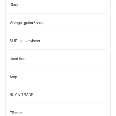
Diary
Vintage_guitar&bass
SLIP!! guitar&bass
Used Item
Amp
BUY & TRADE
Effector