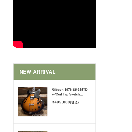
NEW ARRIVAL
Gibson 1976 ES-335TD
w/Coil Tap Switch
Tobacco SB
¥495,000
(税込)