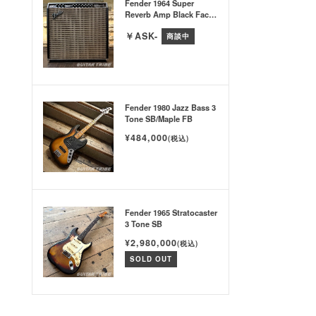
Fender 1964 Super
Reverb Amp Black Face
w/Hard Case & Original
￥ASK-
Jensen SP × 4
商談中
Fender 1980 Jazz Bass 3
Tone SB/Maple FB
¥484,000
(税込)
Fender 1965 Stratocaster
3 Tone SB
¥2,980,000
(税込)
SOLD OUT