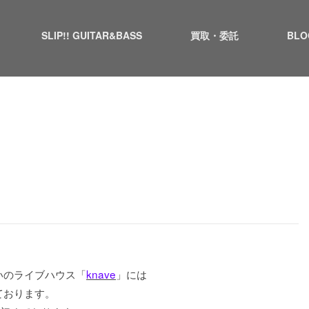
SLIP!! GUITAR&BASS
買取・委託
BLO
いのライブハウス「
knave
」には
ております。