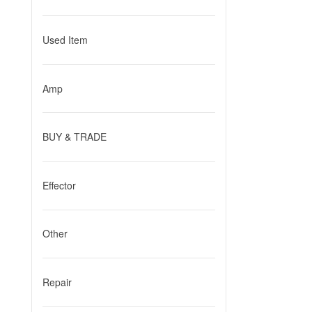
Used Item
Amp
BUY & TRADE
Effector
Other
Repair