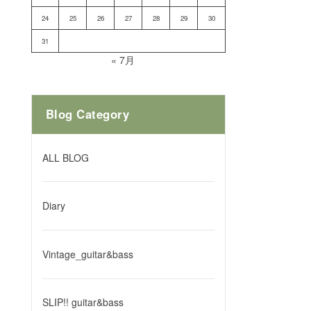
24
25
26
27
28
29
30
31
« 7月
Blog Category
ALL BLOG
Diary
Vintage_guitar&bass
SLIP!! guitar&bass