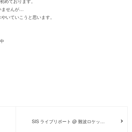
rを初めております。
いませんが…
ぶやいていこうと思います。
催中
d
SIS ライブリポート @ 難波ロケッツ
12/08