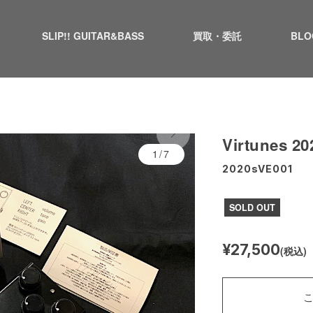
SLIP!! GUITAR&BASS
買取・委託
BLO
Virtunes 20
1/7
2020sVE001
SOLD OUT
¥27,500
(税込)