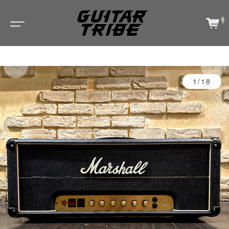
0
1/18