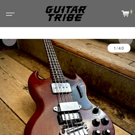
0
1/40