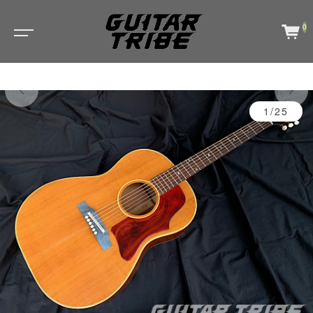
0
1/25