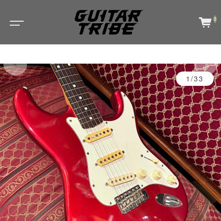
0
1/33