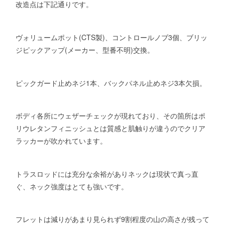
改造点は下記通りです。
ヴォリュームポット(CTS製)、コントロールノブ3個、ブリッ
ジピックアップ(メーカー、型番不明)交換。
ピックガード止めネジ1本、バックパネル止めネジ3本欠損。
ボディ各所にウェザーチェックが現れており、その箇所はポ
リウレタンフィニッシュとは質感と肌触りが違うのでクリア
ラッカーが吹かれています。
トラスロッドには充分な余裕がありネックは現状で真っ直
ぐ、ネック強度はとても強いです。
フレットは減りがあまり見られず9割程度の山の高さが残って