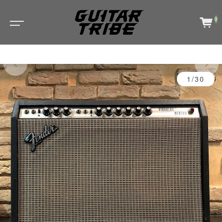
0
1/30