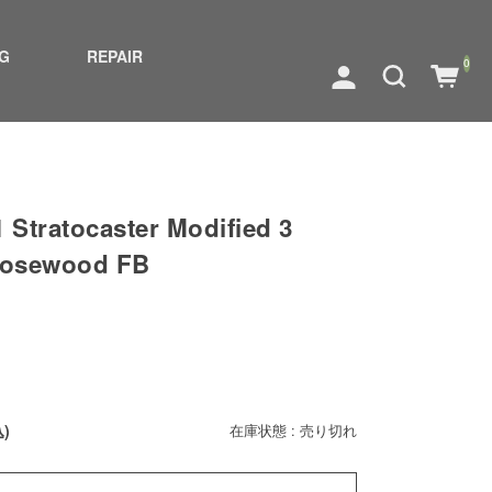
G
REPAIR
0
 Stratocaster Modified 3
Rosewood FB
)
在庫状態 : 売り切れ