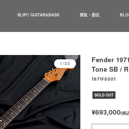
SLIP!! GUITAR&BASS
買取・委託
BLO
Fender 1971
1/33
Tone SB / 
1971FS001
SOLD OUT
¥693,000
(税込